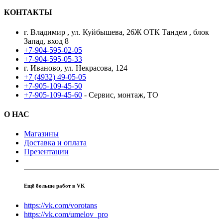
КОНТАКТЫ
г. Владимир , ул. Куйбышева, 26Ж ОТК Тандем , блок
Запад, вход 8
+7-904-595-02-05
+7-904-595-05-33
г. Иваново, ул. Некрасова, 124
+7 (4932) 49-05-05
+7-905-109-45-50
+7-905-109-45-60
- Сервис, монтаж, ТО
О НАС
Магазины
Доставка и оплата
Презентации
Ещё больше работ в VK
https://vk.com/vorotans
https://vk.com/umelov_pro