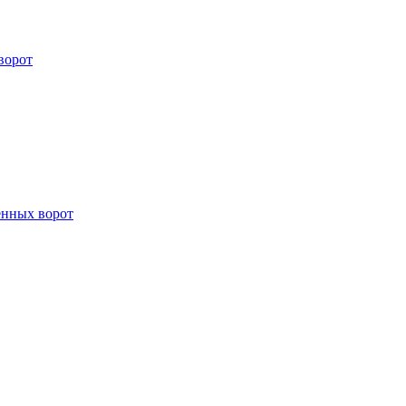
ворот
енных ворот