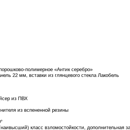
 порошково-полимерное «Антик серебро»
нель 22 мм, вставки из глянцевого стекла Лакобель
йсер из ПВХ
отнителя из вспененной резины
0°
 (наивысший) класс взломостойкости, дополнительная з