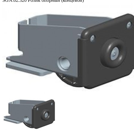
SGN.02.320 Ролик опорный (концевой)