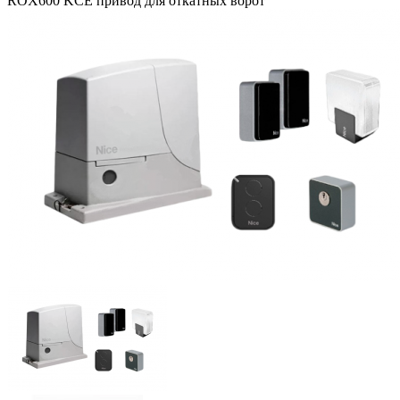
ROX600 KCE привод для откатных ворот