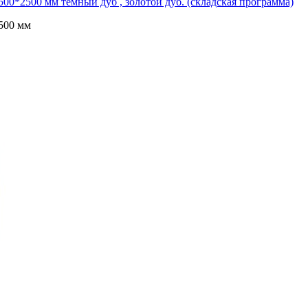
00*2500 мм темный дуб , золотой дуб. (складская программа)
500 мм