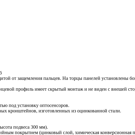
б
щитой от защемления пальцев. На торцы панелей установлены б
цевой профиль имеет скрытый монтаж и не виден с внешей сто
тью под установку оптосенсоров.
вых кронштейнов, изготовленных из оцинкованной стали.
сота подвеса 300 мм).
зийным покрытием (цинковый слой, химическая конверсионная п